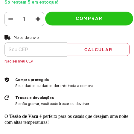
Só restam
5
em estoque!
Entregas para o CEP:
ALTERAR CEP
Meios de envio
CALCULAR
Não sei meu CEP
Compra protegida
Seus dados cuidados durante toda a compra.
Trocas e devoluções
Se não gostar, você pode trocar ou devolver.
O
Tesão de Vaca
é perfeito para os casais que desejam uma noite
com altas temperaturas!