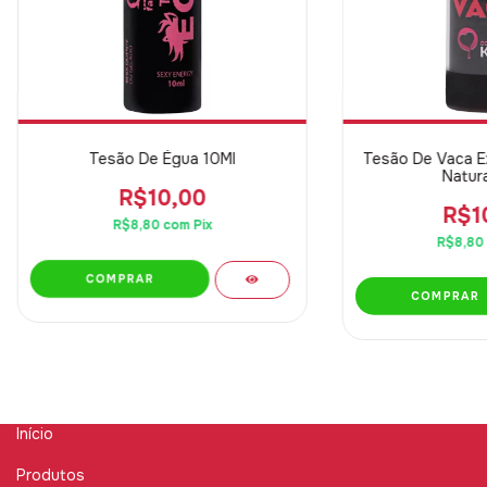
Tesão De Égua 10Ml
Tesão De Vaca Ex
Natura
R$10,00
R$1
R$8,80
com
Pix
R$8,80
Início
Produtos