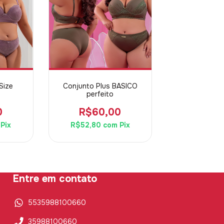
Size
Conjunto Plus BASICO
perfeito
0
R$60,00
Pix
R$52,80
com
Pix
Entre em contato
5535988100660
35988100660