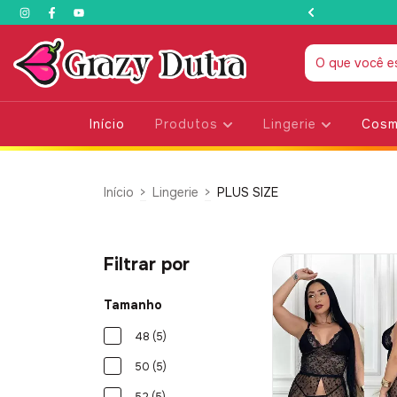
DOS NAMORADOS
Início
Produtos
Lingerie
Cosm
Início
>
Lingerie
>
PLUS SIZE
Filtrar por
Tamanho
48 (5)
50 (5)