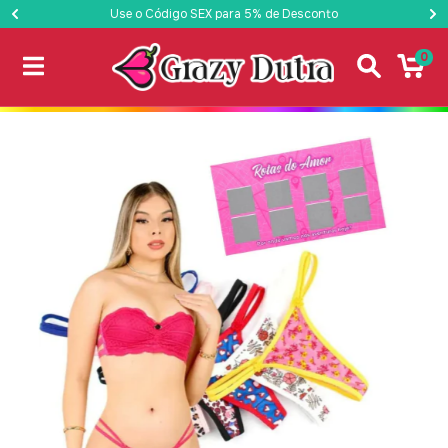
Use o Código SEX para 5% de Desconto
0