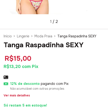
1
/
2
Início
>
Lingerie
>
Moda Praia
>
Tanga Raspadinha SEXY
Tanga Raspadinha SEXY
R$15,00
R$13,20
com
Pix
12% de desconto
pagando com Pix
Não acumulável com outras promoções
Ver mais detalhes
Só restam
5
em estoque!