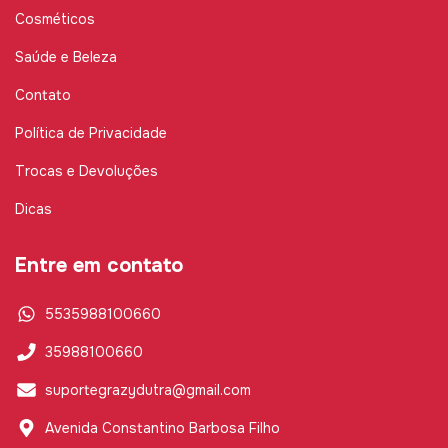
Cosméticos
Saúde e Beleza
Contato
Política de Privacidade
Trocas e Devoluções
Dicas
Entre em contato
5535988100660
35988100660
suportegrazydutra@gmail.com
Avenida Constantino Barbosa Filho