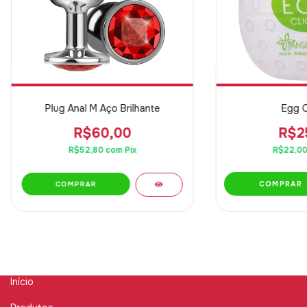
Plug Anal M Aço Brilhante
Egg C
R$60,00
R$2
R$52,80
com
Pix
R$22,0
COMPRAR
Início