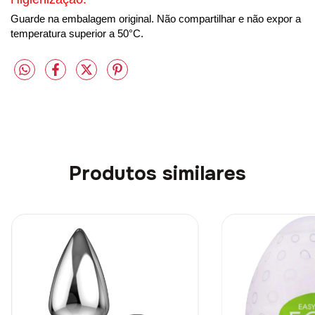
G
uarde
na embalagem or
iginal.
Não
compartilhar e
nã
o
expor a
temperatura superior a 50°C.
Produtos similares